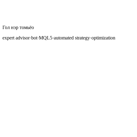
Гол нэр томьёо
expert advisor
·
bot
·
MQL5
·
automated strategy
·
optimization
Автоматжуулсан арилжаа нь forex зах зээлийг
гараар график шинжлэх, өөрийн үзэмжээр шийдвэр
гаргах салбараас алгоритмаар ихэнх гүйлгээг
гүйцэтгэдэг салбар болгон өөрчилсөн. Expert Advisor
буюу EA эсвэл trading bot гэж нэрлэгддэг
программууд нь MetaTrader 4, MetaTrader 5 зэрэг
арилжааны платформ дотор ажиллаж, үнийн
хөдөлгөөнийг автоматаар хянаж, нөхцөл байдлыг үнэлж,
хүний оролцоогүйгээр арилжаа хийдэг. MetaQuotes
компанийн мэдээлснээр дэлхий даяар сая сая