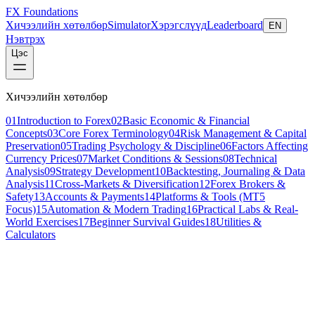
FX Foundations
Хичээлийн хөтөлбөр
Simulator
Хэрэгслүүд
Leaderboard
EN
Нэвтрэх
Цэс
Хичээлийн хөтөлбөр
01
Introduction to Forex
02
Basic Economic & Financial
Concepts
03
Core Forex Terminology
04
Risk Management & Capital
Preservation
05
Trading Psychology & Discipline
06
Factors Affecting
Currency Prices
07
Market Conditions & Sessions
08
Technical
Analysis
09
Strategy Development
10
Backtesting, Journaling & Data
Analysis
11
Cross-Markets & Diversification
12
Forex Brokers &
Safety
13
Accounts & Payments
14
Platforms & Tools (MT5
Focus)
15
Automation & Modern Trading
16
Practical Labs & Real-
World Exercises
17
Beginner Survival Guides
18
Utilities &
Calculators
Хичээл 1 / 6
advanced
22 мин унших