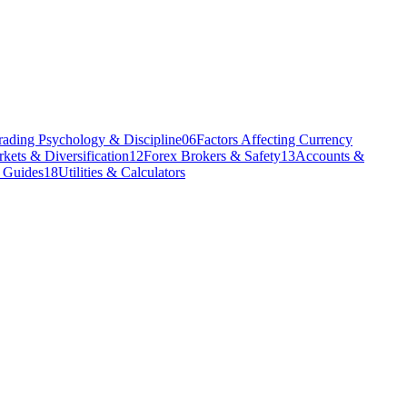
rading Psychology & Discipline
06
Factors Affecting Currency
kets & Diversification
12
Forex Brokers & Safety
13
Accounts &
l Guides
18
Utilities & Calculators