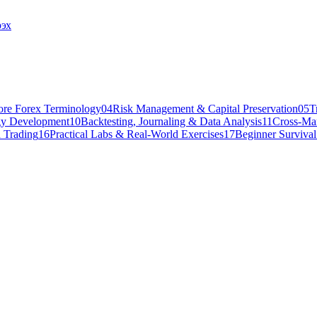
эх
ore Forex Terminology
04
Risk Management & Capital Preservation
05
T
gy Development
10
Backtesting, Journaling & Data Analysis
11
Cross-Mar
 Trading
16
Practical Labs & Real-World Exercises
17
Beginner Surviva