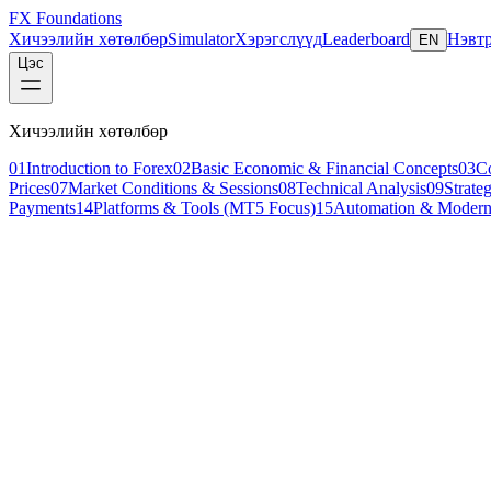
FX Foundations
Хичээлийн хөтөлбөр
Simulator
Хэрэгслүүд
Leaderboard
Нэвтр
EN
Цэс
Хичээлийн хөтөлбөр
01
Introduction to Forex
02
Basic Economic & Financial Concepts
03
C
Prices
07
Market Conditions & Sessions
08
Technical Analysis
09
Strate
Payments
14
Platforms & Tools (MT5 Focus)
15
Automation & Modern
Бүлгийн тойм
16
intermediate
Долоо хоногийн арилжааны шалгалт