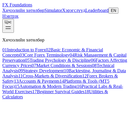
FX Foundations
Хичээлийн хөтөлбөр
Simulator
Хэрэгслүүд
Leaderboard
EN
Нэвтрэх
Цэс
Хичээлийн хөтөлбөр
01
Introduction to Forex
02
Basic Economic & Financial
Concepts
03
Core Forex Terminology
04
Risk Management & Capital
Preservation
05
Trading Psychology & Discipline
06
Factors Affecting
Currency Prices
07
Market Conditions & Sessions
08
Technical
Analysis
09
Strategy Development
10
Backtesting, Journaling & Data
Analysis
11
Cross-Markets & Diversification
12
Forex Brokers &
Safety
13
Accounts & Payments
14
Platforms & Tools (MT5
Focus)
15
Automation & Modern Trading
16
Practical Labs & Real-
World Exercises
17
Beginner Survival Guides
18
Utilities &
Calculators