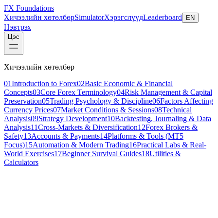
FX Foundations
Хичээлийн хөтөлбөр
Simulator
Хэрэгслүүд
Leaderboard
EN
Нэвтрэх
Цэс
Хичээлийн хөтөлбөр
01
Introduction to Forex
02
Basic Economic & Financial
Concepts
03
Core Forex Terminology
04
Risk Management & Capital
Preservation
05
Trading Psychology & Discipline
06
Factors Affecting
Currency Prices
07
Market Conditions & Sessions
08
Technical
Analysis
09
Strategy Development
10
Backtesting, Journaling & Data
Analysis
11
Cross-Markets & Diversification
12
Forex Brokers &
Safety
13
Accounts & Payments
14
Platforms & Tools (MT5
Focus)
15
Automation & Modern Trading
16
Practical Labs & Real-
World Exercises
17
Beginner Survival Guides
18
Utilities &
Calculators
Хичээл 2 / 7
beginner
12 мин унших