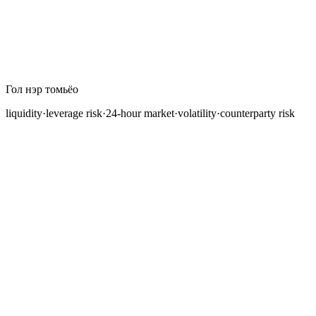
Гол нэр томьёо
liquidity
·
leverage risk
·
24-hour market
·
volatility
·
counterparty risk
Аливаа санхүүгийн зах зээл нь давуу ба сул
талуудтай. Forex зах зээл нь үндэсний нөөцөө
удирдаж буй төв банкуудаас эхлээд гэрээсээ
таамаглал дэвшүүлж буй хувь хүн трейдерүүд хүртэл
дэлхий даяар сая сая оролцогчдыг татах жинхэнэ
давуу талуудыг санал болгодог. Гэхдээ forex-ийг
татах эдгээр ижил шинж чанарууд нь нэг ч доллар
хөрөнгө оруулахаас өмнө ойлгох ёстой ихээхэн
эрсдэлүүдийг бий болгодог.