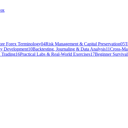
эх
ore Forex Terminology
04
Risk Management & Capital Preservation
05
T
gy Development
10
Backtesting, Journaling & Data Analysis
11
Cross-Mar
 Trading
16
Practical Labs & Real-World Exercises
17
Beginner Surviva