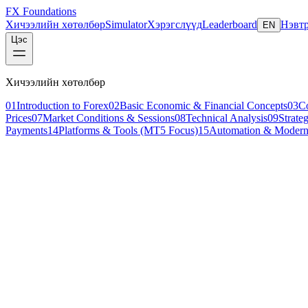
FX Foundations
Хичээлийн хөтөлбөр
Simulator
Хэрэгслүүд
Leaderboard
Нэвтр
EN
Цэс
Хичээлийн хөтөлбөр
01
Introduction to Forex
02
Basic Economic & Financial Concepts
03
C
Prices
07
Market Conditions & Sessions
08
Technical Analysis
09
Strate
Payments
14
Platforms & Tools (MT5 Focus)
15
Automation & Modern
Бүлгийн тойм
03
beginner
Pip, Spread, Lot