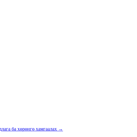
аад өргөсдөг, өөрийгөө хэрхэн хамгаалах.
ын сан. үнэ олох үйл явцад хэрхэн нөлөөлдөг.
рэлт нийлүүлэлт.
лага ба хөрөнгө хамгаалах
→