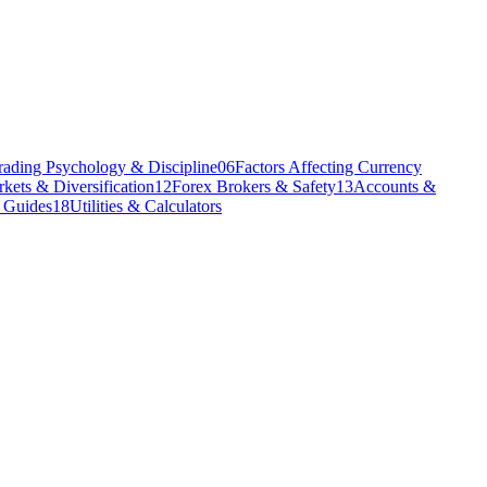
rading Psychology & Discipline
06
Factors Affecting Currency
kets & Diversification
12
Forex Brokers & Safety
13
Accounts &
l Guides
18
Utilities & Calculators