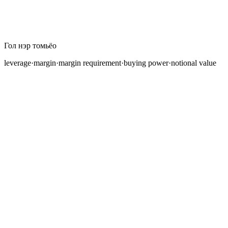
Гол нэр томьёо
leverage
·
margin
·
margin requirement
·
buying power
·
notional value
Leverage
бол жижиглэнгийн форекс трейдерт
боломжтой хамгийн хүчирхэг бөгөөд хамгийн
аюултай хэрэгсэл юм. Энэ нь танд дансанд байгаа
мөнгөнөөс хамаагүй их үнэ бүхий позицийг хянах
боломжийг олгодог. $1,000-тай трейдер брокер
болон зохицуулалтаас хамааран $30,000, $50,000,
эсвэл бүр $500,000 үнэ бүхий позицийг хянаж чадна.
Энэ нь форексийг жижиглэнгийн трейдерүүдэд
хүртээмжтэй болгодог зүйл бөгөөд мөн ихэнх
жижиглэнгийн дансууд алдагдах шалтгаан нь юм.