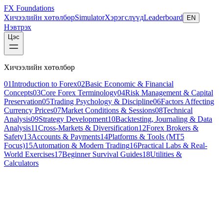
FX Foundations
Хичээлийн хөтөлбөр
Simulator
Хэрэгслүүд
Leaderboard
EN
Нэвтрэх
Цэс
Хичээлийн хөтөлбөр
01
Introduction to Forex
02
Basic Economic & Financial
Concepts
03
Core Forex Terminology
04
Risk Management & Capital
Preservation
05
Trading Psychology & Discipline
06
Factors Affecting
Currency Prices
07
Market Conditions & Sessions
08
Technical
Analysis
09
Strategy Development
10
Backtesting, Journaling & Data
Analysis
11
Cross-Markets & Diversification
12
Forex Brokers &
Safety
13
Accounts & Payments
14
Platforms & Tools (MT5
Focus)
15
Automation & Modern Trading
16
Practical Labs & Real-
World Exercises
17
Beginner Survival Guides
18
Utilities &
Calculators
Хичээл 2 / 21
beginner
18 мин унших