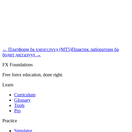
advanced
16
мин
VPS оновчлол ба latency бууруулах
Оновчтой арилжааны гүйцэтгэл ба хамгийн бага latency-д
виртуал хувийн серверүүдийг тохируулах.
advanced
14
мин
←
Платформ ба хэрэгслүүд (MT5)
Практик лаборатори ба
бодит дасгалууд
→
FX Foundations
Free forex education, done right.
Learn
Curriculum
Glossary
Tools
Pro
Practice
Simulator