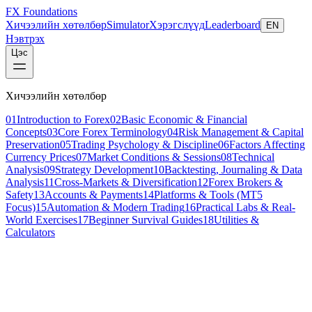
FX Foundations
Хичээлийн хөтөлбөр
Simulator
Хэрэгслүүд
Leaderboard
EN
Нэвтрэх
Цэс
Хичээлийн хөтөлбөр
01
Introduction to Forex
02
Basic Economic & Financial
Concepts
03
Core Forex Terminology
04
Risk Management & Capital
Preservation
05
Trading Psychology & Discipline
06
Factors Affecting
Currency Prices
07
Market Conditions & Sessions
08
Technical
Analysis
09
Strategy Development
10
Backtesting, Journaling & Data
Analysis
11
Cross-Markets & Diversification
12
Forex Brokers &
Safety
13
Accounts & Payments
14
Platforms & Tools (MT5
Focus)
15
Automation & Modern Trading
16
Practical Labs & Real-
World Exercises
17
Beginner Survival Guides
18
Utilities &
Calculators
Бүлгийн тойм
15
advanced