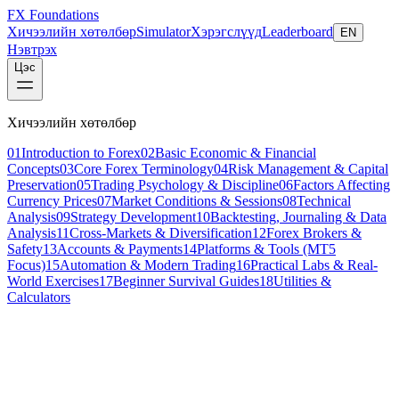
FX Foundations
Хичээлийн хөтөлбөр
Simulator
Хэрэгслүүд
Leaderboard
EN
Нэвтрэх
Цэс
Хичээлийн хөтөлбөр
01
Introduction to Forex
02
Basic Economic & Financial
Concepts
03
Core Forex Terminology
04
Risk Management & Capital
Preservation
05
Trading Psychology & Discipline
06
Factors Affecting
Currency Prices
07
Market Conditions & Sessions
08
Technical
Analysis
09
Strategy Development
10
Backtesting, Journaling & Data
Analysis
11
Cross-Markets & Diversification
12
Forex Brokers &
Safety
13
Accounts & Payments
14
Platforms & Tools (MT5
Focus)
15
Automation & Modern Trading
16
Practical Labs & Real-
World Exercises
17
Beginner Survival Guides
18
Utilities &
Calculators
Хичээл 4 / 7
beginner
12 мин унших