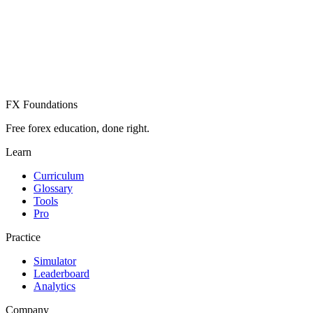
Үнэгүй бүртгэл үүсгэх
Бүртгэлтэй юу? Нэвтрэх
FX Foundations
Free forex education, done right.
Learn
Curriculum
Glossary
Tools
Pro
Practice
Simulator
Leaderboard
Analytics
Company