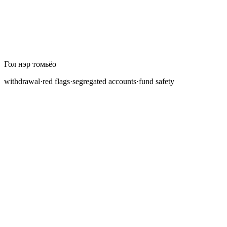
Гол нэр томьёо
withdrawal
·
red flags
·
segregated accounts
·
fund safety
Мөнгөө хурдан, найдвартай, саадгүй гаргах чадвар нь
брокерийн шударга байдлын хамгийн практик
шалгалт юм. Брокер нарийн
spread
, хурдан
гүйцэтгэл, гялалзсан платформ санал болгож
болно, гэхдээ хэрэв та хүссэн үедээ мөнгөө буцаан авч
чадахгүй бол эдгээр онцлогуудын аль нь ч
хамаагүй. Жил бүр дэлхий даяар арилжаачид муу
арилжааны улмаас биш харин мөнгө гаргахад
шаардлагагүй хүндрэл учруулдаг, төлбөрийг