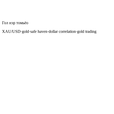
Гол нэр томьёо
XAU/USD
·
gold
·
safe haven
·
dollar correlation
·
gold trading
Алт бол хүн төрөлхтний соёл иргэншилд хамгийн
эртний үнэ цэнийг хадгалах хэрэгсэл бөгөөд өнөөдөр
дэлхийн санхүүгийн зах зээлд хамгийн идэвхтэй
арилжаалагддаг хэрэгслүүдийн нэг юм. Forex
трейдерүүдийн хувьд алтыг ойлгох нь сонголт биш —
зайлшгүй шаардлагатай. Алт болон валютууд гүн,
хэмжигдэхүйц харилцаатай бөгөөд XAU/USD хос
(АНУ-ын долларын ханшаар илэрхийлсэн алт) нь
жижиглэн худалдааны forex брокеруудын санал
болгодог хамгийн өндөр эргэлттэй хэрэгслүүдийн нэг