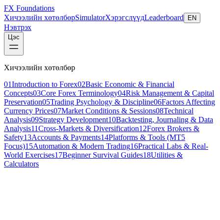
FX Foundations
Хичээлийн хөтөлбөр
Simulator
Хэрэгслүүд
Leaderboard
EN
Нэвтрэх
Цэс
Хичээлийн хөтөлбөр
01
Introduction to Forex
02
Basic Economic & Financial
Concepts
03
Core Forex Terminology
04
Risk Management & Capital
Preservation
05
Trading Psychology & Discipline
06
Factors Affecting
Currency Prices
07
Market Conditions & Sessions
08
Technical
Analysis
09
Strategy Development
10
Backtesting, Journaling & Data
Analysis
11
Cross-Markets & Diversification
12
Forex Brokers &
Safety
13
Accounts & Payments
14
Platforms & Tools (MT5
Focus)
15
Automation & Modern Trading
16
Practical Labs & Real-
World Exercises
17
Beginner Survival Guides
18
Utilities &
Calculators
Хичээл 1 / 5
intermediate
20 мин унших