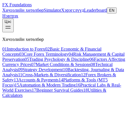
FX Foundations
Хичээлийн хөтөлбөр
Simulator
Хэрэгслүүд
Leaderboard
EN
Нэвтрэх
Цэс
Хичээлийн хөтөлбөр
01
Introduction to Forex
02
Basic Economic & Financial
Concepts
03
Core Forex Terminology
04
Risk Management & Capital
Preservation
05
Trading Psychology & Discipline
06
Factors Affecting
Currency Prices
07
Market Conditions & Sessions
08
Technical
Analysis
09
Strategy Development
10
Backtesting, Journaling & Data
Analysis
11
Cross-Markets & Diversification
12
Forex Brokers &
Safety
13
Accounts & Payments
14
Platforms & Tools (MT5
Focus)
15
Automation & Modern Trading
16
Practical Labs & Real-
World Exercises
17
Beginner Survival Guides
18
Utilities &
Calculators
Хичээл 6 / 7
intermediate
10 мин унших