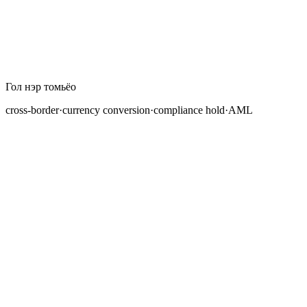
Гол нэр томьёо
cross-border
·
currency conversion
·
compliance hold
·
AML
Forex арилжааны дансаа санхүүжүүлэхийн тулд улс
хооронд мөнгө шилжүүлэх нь онолын хувьд энгийн мэт
санагддаг, та өөрийн банкнаас брокерын банкинд
мөнгө илгээхэд хүрдэг. Практикт хилийн чанадын
гүйлгээнүүд таны хадгаламжийг хойшлуулах, ирсэн
хэмжээг багасгах, зарим тохиолдолд шилжүүлгийг
бүрмөсөн зогсоох хүрээтэй саад тотгоруудтай
тулгардаг. Эдгээр асуудлууд нь ховор ирмэг
тохиолдол биш; тэдгээр нь forex трейдерүүдийн