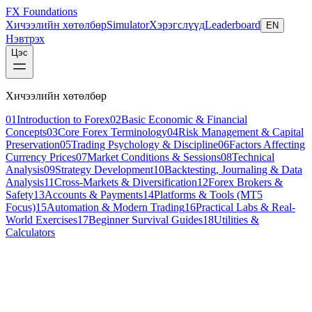
FX Foundations
Хичээлийн хөтөлбөр
Simulator
Хэрэгслүүд
Leaderboard
EN
Нэвтрэх
Цэс
Хичээлийн хөтөлбөр
01
Introduction to Forex
02
Basic Economic & Financial
Concepts
03
Core Forex Terminology
04
Risk Management & Capital
Preservation
05
Trading Psychology & Discipline
06
Factors Affecting
Currency Prices
07
Market Conditions & Sessions
08
Technical
Analysis
09
Strategy Development
10
Backtesting, Journaling & Data
Analysis
11
Cross-Markets & Diversification
12
Forex Brokers &
Safety
13
Accounts & Payments
14
Platforms & Tools (MT5
Focus)
15
Automation & Modern Trading
16
Practical Labs & Real-
World Exercises
17
Beginner Survival Guides
18
Utilities &
Calculators
Хичээл 9 / 10
advanced
16 мин унших