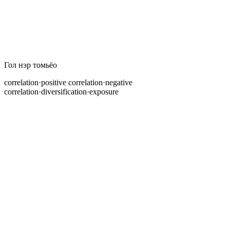
Гол нэр томьёо
correlation
·
positive correlation
·
negative
correlation
·
diversification
·
exposure
Эрсдэлийн удирдлагын талаар одоог хүртэл сурсан
бүх зүйл, позицын хэмжээ, хувь эрсдэлийн дүрэм,
өдрийн хязгаар нь арилжаа бүр бие даасан үйл явдал
гэж үздэг. Гэвч forex зах зээлд валютын хосууд
ихэвчлэн өндөр корреляцитай байдаг. Та
корреляцитай хосуудад олон позиц авах үед
таны
бодит эрсдэл бие даасан арилжааны
эрсдэлийн нийлбэрээс хамаагүй их.