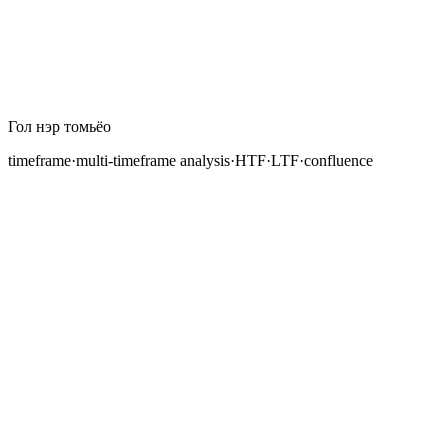
Гол нэр томьёо
timeframe
·
multi-timeframe analysis
·
HTF
·
LTF
·
confluence
Нэг валютын хос нэгэн зэрэг өсөлтийн чиг
хандлагатай, бууралтын чиг хандлагатай, хажуу
тийш хөдөлж байгаа мэт харагдаж болно. Энэ нь
зөрчил биш. Энэ бол зүгээр л ижил үнийн өгөгдлийг өөр өөр
цаг хүрээгээр харсны үр дүн юм. Өдрийн график
дээр хүчтэй өсөлтийн чиг хандлагатай хос дөрвөн
цагийн график дээр буцаж татагдаж, арван таван
минутын график дээр нэгдэж байж болно. Цаг хүрээ
хэрхэн ажилладагийг ойлгох, олон цаг хүрээг