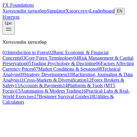
FX Foundations
Хичээлийн хөтөлбөр
Simulator
Хэрэгслүүд
Leaderboard
EN
Нэвтрэх
Цэс
Хичээлийн хөтөлбөр
01
Introduction to Forex
02
Basic Economic & Financial
Concepts
03
Core Forex Terminology
04
Risk Management & Capital
Preservation
05
Trading Psychology & Discipline
06
Factors Affecting
Currency Prices
07
Market Conditions & Sessions
08
Technical
Analysis
09
Strategy Development
10
Backtesting, Journaling & Data
Analysis
11
Cross-Markets & Diversification
12
Forex Brokers &
Safety
13
Accounts & Payments
14
Platforms & Tools (MT5
Focus)
15
Automation & Modern Trading
16
Practical Labs & Real-
World Exercises
17
Beginner Survival Guides
18
Utilities &
Calculators
Хичээл 2 / 19
intermediate
18 мин унших