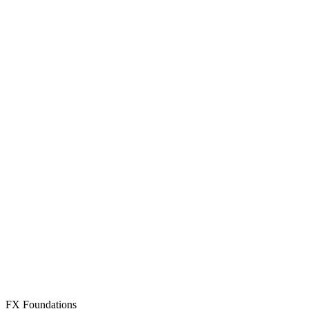
Үнэгүй бүртгэл үүсгэх
Бүртгэлтэй юу? Нэвтрэх
FX Foundations